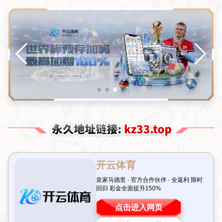
NEWS
新闻中心
news
2026-08-09T00:10:07+08:00
浏览次数：
返回列表