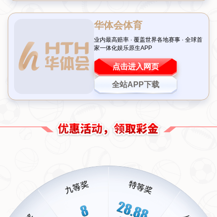
队友打开空间。
在过去的比赛中，两位球员都不止一次地凭借个人能力改变
了比赛的走势。巴尔韦德的冷静组织和孙兴慜的犀利进攻为
两队增添了不少看点，帮助球队在竞争中占据优势，正是这
份个人能力的较量，让他们成为对决中的焦点。
战术地位的影响
巴尔韦德在球队中的战术地位十分重要，他不仅负责中场的
控球和组织，还承担着防守职责。他的灵活位置帮助球队实
现多样的战术布局，让对手难以捉摸。在踢阵地战时，他能
够有效地进行球场的控制，帮助球队实现有效的进攻与防守
平衡。
与之相对，孙兴慜在球队的战术中则主要以高速推进和直插
为主。他在边路的突破给对手造成极大的压力，同时也为中
路的队友创造了机会。孙兴慜的跑位和对空当的把握让他在
反击战中成为球队的关键一环。因此，从战术层面看，两人
虽然处于不同的位置，但在各自的角色中却同样不可或缺。
需要注意的是，两位球员在战术实施中的灵活性及对场上局
势的快速反应也将直接影响他们的表现。在接下来的比赛
中，谁能够更好地适应球队的战术布置，将在对决中占据上
风。