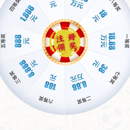
毕竟他的主业是后卫。但正是这种低调与专注，让他能够在
关键时刻站出来。早在效力拉齐奥时期，他就以稳健的防守
和出色的阅读比赛能力著称。加盟国米后，他在教练西蒙尼
·因扎吉的战术体系中如鱼得水，成为防线的中坚力量。
值得一提的是，阿切尔比曾经历过严重的健康问题——他在
2013年被诊断出患有睾丸癌，但凭借顽强的意志力，他战
胜了病魔，重返绿茵场。这种不屈的精神也在他的职业生涯
中体现得淋漓尽致。第93分钟的那记头球，不仅仅是技术的
展现，更是精神力量的爆发。正如他赛后接受采访时所说：
“我从未放弃过任何一次机会，哪怕只有最后一秒。”
案例分析：绝平背后的战术意义
让我们以这场欧冠比赛为例，进一步分析这粒绝平进球背后
的战术价值。在比分落后的情况下，国米主帅果断调整了战
术，通过增加前场高度和加强定位球配合来寻找破门机会。
数据显示，本赛季国米在定位球方面的得分效率位居意甲前
列，而这次角Ball传中恰好找到了处于空位的
阿切尔比
。他
的跑位摆脱了对手盯防，最终完成了致命一击。
此外，这粒进 ball还凸显了现代足球中后卫角色的多样性。
传统观念认为，后卫只需做好防守即可，但如今越来越多的
球队要求球员具备全能属性。像阿切爾比这样的球员，不仅
能在防守端稳如磐石，还能在关键时刻化身“隐藏前锋”，无