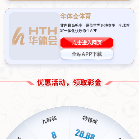
这粒进球不仅是比赛的转折点，更是阿切尔比个人职业生涯
的重要里程碑。作为一名防守型球员，他在进攻端的贡献并
不多见，而这次的
欧冠首球
无疑为他的履历增添了浓墨重彩
的一笔。数据统计显示，这位33岁的老将在本赛季的表现相
当稳定，不仅在防守端滴水不漏，还多次参与球队的定位球
战术，展现了全面的能力。
从默默无闻到关键先生：阿切尔比的蜕
变之路
提到阿切尔比，许多人可能不会第一时间想到“进球机器”，