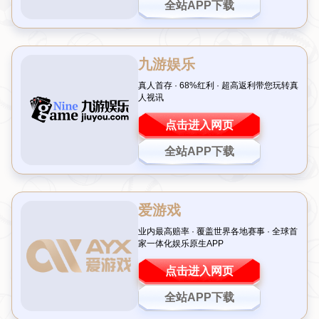
引言：绝平时刻的英雄诞生
在足球赛场上，奇迹往往发生在最后一刻。当比赛进入第93
分钟，国际米兰（国米）球迷的心几乎悬到了嗓子眼，却在
这一刻见证了后卫阿切尔比的惊天一击。这不仅是一次
绝
平
，更是这位意大利老将职业生涯中的
欧冠首球
。这场激动
人心的比赛不仅点燃了球迷的热情，也让人们对阿切尔比的
坚持与突破充满敬意。今天，我们就来聊聊这位国米后卫如
何在关键时刻挺身而出，成为赛场上的焦点。
第93分钟的奇迹：阿切尔比的致命一击
在最近的一场欧冠小组赛中，国米对阵强敌，比赛一度陷入
僵局。面对对手的顽强防守，国米的进攻屡屡受挫，时间一
分一秒流逝，胜利似乎遥不可及。然而，在伤停补时的第93
分钟，阿切尔比抓住了角球机会，高高跃起，用一记精准的
头球攻破对方大门，将比分扳平。这一刻，全场沸腾，
阿切
尔比
的名字响彻球场。