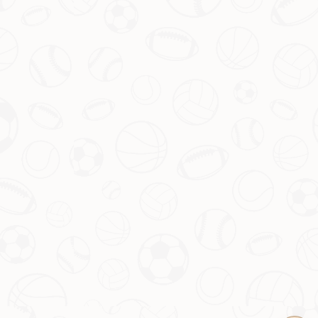
种时代精神的传承与碰撞。
病而状态起伏不定。对比之下，
斯蒂芬·庫里
的成功
断调整打法，以减少身体对抗带来的损耗。这种策
在场上能发挥最大优势。这一点对于任何希望延长
手
水平