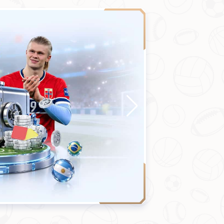
联系AYX-爱游戏