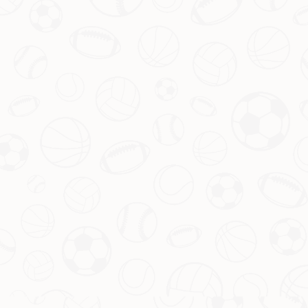
比之下
四、
以另一
秘诀在
略，或
此外，
职业生
上一篇
下一篇
AY