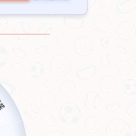
您所在的位置是：
首页
>
新闻中心
丹詹姆斯，书写不老传奇
次数：
返回列表
的斯蒂芬·库里却用一场
52分
的惊艳表现，搭配
胜利，更是对“年龄限制”的一次颠覆性挑战。面
据和表现证明：巅峰，不止属于年轻时！今天，我
自己的传奇。
命中数高达
12次
，刷新了个人单场纪录，也让对
顶级。更令人震撼的是，他在比赛中展现出的体能
7岁时虽仍有场均20+的表现，但已难复当年之
里的这次爆发
，无疑是对两位传奇的一次超越。
燃全场气氛。他的投篮手感仿佛不受时间侵蚀，甚
刻苦训练和对篮球热爱的结晶。