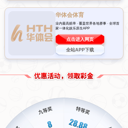
阿克利乌什的技术特点解析
作为一名右边锋，阿克利乌什的最大优势在于其多面性。他
既能在边路利用速度完成突破，也能内切后制造威胁，甚至
还能回撤参与组织进攻。在本赛季的法甲联赛中，他场均完
成2.5次成功过人，这一数据在同龄球员中名列前茅。更值
得一提的是，他的
关键传球能力
也颇为突出，多次为队友创
造得分机会。
以最近一场摩纳哥对阵里尔的比赛为例，阿克利乌什在右路
的一次精彩突破后送出精准斜传，直接助攻队友破门。这一
幕充分展现了他的视野和大局观。这样的表现无疑让巴萨看
到了他在拉玛西亚体系中进一步成长的可能性。
巴萨阵容中的潜在位置
如果阿克利乌什最终加盟巴萨，他很可能会成为球队右侧进
攻的重要棋子。目前，巴萨在右边锋位置上主要依靠拉菲尼
亚，但后者在稳定性方面仍有提升空间。相比之下，阿克利
乌什的到来或许能为哈维的战术体系注入新的活力，尤其是
在面对密集防守时，他的突破能力将成为一把利刃。
同时，考虑到巴萨中场核心佩德里和加维的存在，阿克利乌
什在前场的跑动和无球牵扯能力也能很好地与他们形成配
合。想象一下，当佩德里在中路控球时，阿克利ウシュ在右