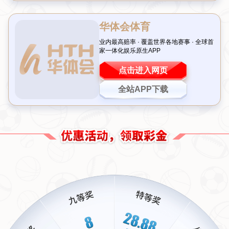
巅峰状态。这些案例表明，
适应新环境和高强度竞争
对于新
援来说是一大难题。
二、8名球员的困境：位置之争背后的原因
据统计，滕哈赫签下的11名球员中，有
8人
目前仍未稳固自
己的主力位置。这种现象背后，既有球员个人状态的起伏，
也有球队整体战术体系调整的影响。曼联本赛季在英超赛场
表现不佳，阵容的不稳定直接导致了部分新援被边缘化。此
外，队内原有核心球员的存在，也让新来的球员面临更大的
竞争压力。
以门将位置为例，奥纳纳作为滕哈赫亲自挑选的新门神，初
期表现饱受诟病，失误频频让球迷怀念德赫亚的时代。尽管
近期有所回暖，但他依然需要用更多的扑救来证明自己。而
在中场，卡塞米罗虽然是公认的世界级后腰，但年龄增长带
来的体能下降，让他多次被对手针对，位置也并非铁打不
动。