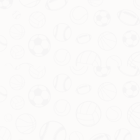
激烈的队内竞争既是机遇也是挑战。一方面，它能够激发球
员的斗志，推动他们在比赛中全力以赴；另一方面，如果处
理不当，可能导致更衣室矛盾，甚至影响球队整体士气。对
于曼联来说，如何平衡新老队员之间的关系，将是决定赛季
走向的重要因素。
从目前的形势来看，滕哈赫显然需要更多时间来打造一支真
正属于自己的红魔军团。而对于那些仍在为位置而战的球员
来说，每一场比赛都是证明自己的舞台。他们的表现不仅关
乎个人前途，也将直接影响曼联能否重返英超顶尖行列。
上一篇：国足决战：7万球迷呐喊助阵，背水一战力拼澳
大利亚
下一篇：德天空：德国队助教瓦格纳婉拒霍芬海姆主帅
职位
Copyright 2024
爱游戏体育（中国）官方登录入口网址 - APP下载