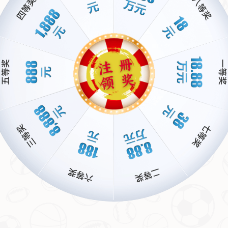
三、如何打破僵局：新援需找准定位
对于这8名正在为位置而战的球员而言，未来的关键在于如
何快速适应并展现自身价值。一方面，他们需要在训练中更
加努力，用表现赢得主教练的信任；另一方面，滕哈赫也需
要在战术上给予他们更多支持。例如，通过轮换制度让更多
球员获得上场机会，或者根据对手特点调整阵型，让不同类
型的球员发挥所长。
值得一提的是，像利桑德罗·马丁内斯这样的球员，已经通
过顽强的防守态度逐渐站稳脚跟。他的成功或许能给其他队
友带来启示：
态度与努力同样重要
。只要保持积极的心态，
并抓住每一次机会，新援们完全有可能扭转局面。
四、竞争是双刃剑：激发潜能还是加剧危机