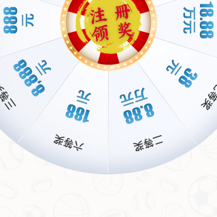
硬仗奠定心理优势，也能极大提升全队的信心。
雷桑的领袖担当：带领泰山走出困境
山队的当家球星，
克雷桑
在本赛季的表现备受关注。尽管前期因
在谈到接下来的挑战时，他展现出了强烈的斗志：“每一场比赛都
队，也让球迷看到了希望。如果克雷桑能在
齐鲁德比
中发挥出色
注入更多动力。