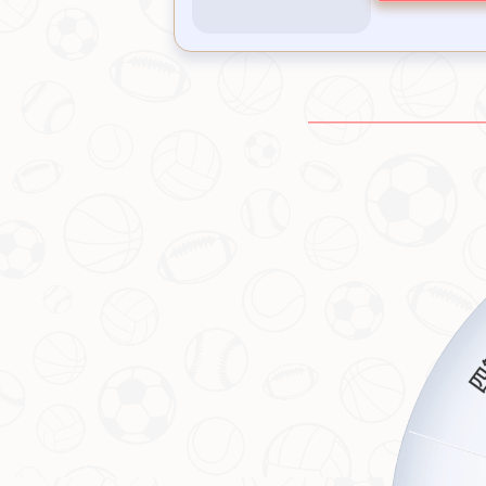
NEWS
新闻中心
公司动态
常见问题
引言：
随着中
克雷桑
关乎球
一、5
进入5
比赛的
经典对
力以赴
二、齐
提到
齐
几年的
接影响