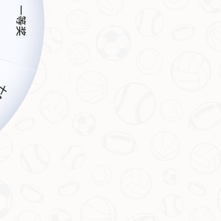
伤病等原因状态有所起伏，但近期他逐渐找回最佳
是一场决赛，我们不能有任何松懈。”他的态度感
，不仅能帮助球队赢得关键三分，还能为后续的三