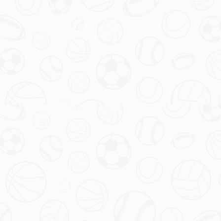
1赛季为例，山东泰山队正是在联赛中期的一波连胜
滑。如今摆在眼前的四场比赛，尤其是开局的
齐鲁
敌对决提供宝贵的经验和信心；反之，则可能让球
。