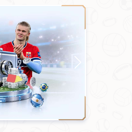
联系AYX-爱游戏