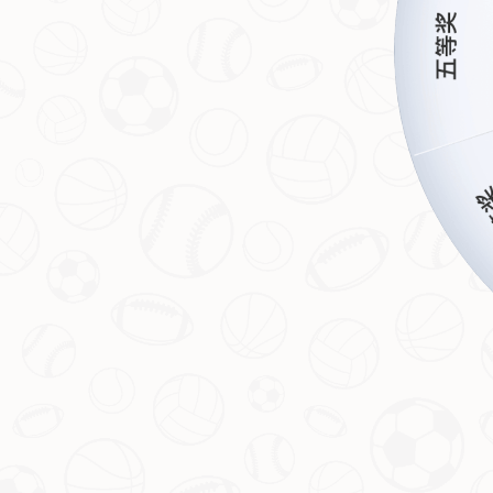
的三场
三、克
作为泰
节奏。
染了全
大战役