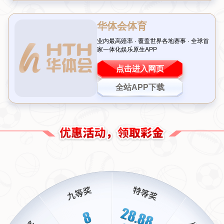
李方慧：从默默无闻到亚冬会冠军
李方慧的名字或许对许多人来说还略显陌生，但她在女子U
型场地项目中的表现却让人眼前一亮。作为一名年轻的中国
滑雪运动员，李方慧在比赛中展现了超强的稳定性和技术实
力。她以流畅的动作和高难度的技巧完成比赛，最终以绝对
优势夺得金牌，为中国队在本届
亚洲冬季运动会
上实现了开
门红。她的成功并非偶然，而是多年刻苦训练和团队支持的
结果。
在决赛中，李方慧的表现堪称完美。她不仅完成了多个高难
度动作，还在落地稳定性上几乎无可挑剔。现场解说员忍不
住赞叹：“这是一场教科书般的表演！”这一幕无疑为中国冰
雪运动注入了新的活力，也让更多人开始关注这位冉冉升起
的
女子U型场地
新星。
“三保险”策略：中国队的制胜法宝
提到李方慧的成功，就不得不提中国队在备战中的“
三保险
”
策略。这一策略涵盖了技术、心理和后勤三个层面的保障，