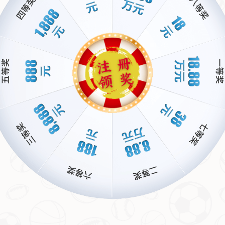
确保运动员能够在关键时刻发挥最佳水平。首先，在技术层
面，中国队为李方慧量身定制了训练计划，针对她的短板进
行强化，同时不断优化高难度动作的完成度。其次，在心理
层面，团队配备了专业的心理辅导师，帮助她缓解比赛压
力，保持专注。最后，后勤保障更是细致入微，从装备调试
到饮食调理，每一个环节都力求完美。
这种“
三保险
”策略的效果在比赛中得到了充分体现。李方慧
不仅技术过硬，心理状态也极为稳定，即使面对强劲对手，
她依然能够沉着应对。正如教练所言：“我们不只是培养一
名运动员，而是在打造一个完整的冠军体系。”这样的战略
思维，正是中国冰雪运动近年来快速崛起的重要原因之一。
案例分析：细节决定成败
以本次亚冬会为例，李方慧在预赛中曾因一个小失误险些影
响排名，但得益于“
三保险
”策略中的心理辅导，她迅速调整
状态，在决赛中一举反超对手。这个小插曲恰恰说明了全面
准备的重要性。如果没有团队的支持和科学的备战方案，或
许结果会大不相同。
此外，中国队在装备选择上的用心也令人印象深刻。据悉，
李方慧使用的滑雪板经过多次测试，完美贴合她的滑行习
惯。这种对细节的关注，不仅提升了运动员的表现，也体现
了中国冰雪项目专业化的进步。可以说，每一块金牌背后，