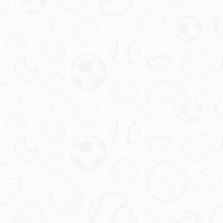
来展望：重塑竞争力需多方努力
枚
CBA選秀狀元簽
固然令人兴奋，但这只是起点。要真正实现崛
绕新秀构建合理的战术体系，确保其能快速融入团队。其次，青