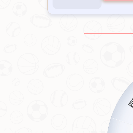
NEWS
新闻中心
公司动态
常见问题
引言：
在CB
得状元
今天，
一、状
对于任
“入场
内，拥
以广东
枚优质
二、福
近几个
管队内