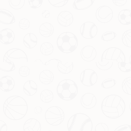
起，福建男篮需要在多个方面下功夫。首先，管理
训体系和教练团队的专业性也需要进一步加强，以