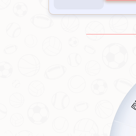
NEWS
新闻中心
公司动态
常见问题
前言
在足球
的消息
充满期
从拜
纳格尔
随后在
纭，但
就在球
队主帅
望。