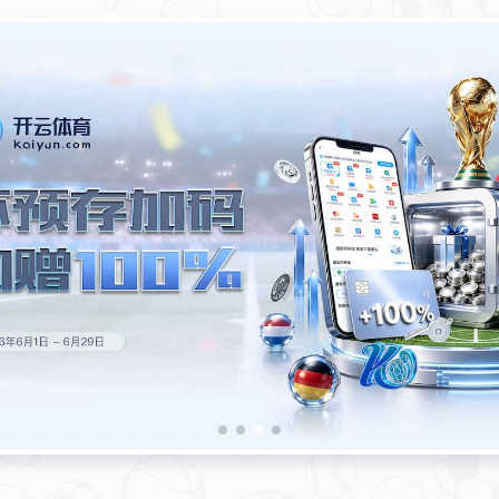
首页
关于AYX-爱游戏
产品展示
新闻中心