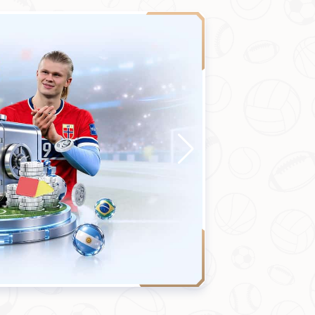
联系AYX-爱游戏