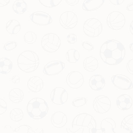
服装，
通过以
科技与
临，一
上一篇
下一篇
AY
服务热线：
Copyri