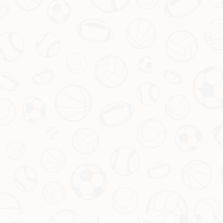
更承载了社会责任的重量。
上分析，我们可以看到，
European Championship team outfit
情感的多重意义。从设计到市场，从传统到创新，这些元素共同
件件精心打造的装备都会伴随着球员们征战赛场，成为无数球迷
：首届电竞亚冠收官：申花无缘决赛，C罗率纳斯尔捧杯
：【欧冠】穆萨红牌罚下，普利西奇救主，10人AC米兰1-2不
X-爱游戏
|
024-9370071} 邮 箱：admin@zh-aiyouxigame.com
ght 2024
爱游戏体育（中国）官方登录入口网址 - APP下载 AYX Game
A