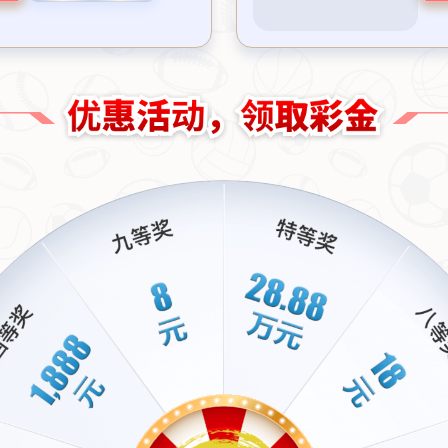
欧洲杯战衣：各队征战赛场的
2026-08-07T00:10:05+08:00
浏览
战袍背后的激情与荣耀
洲杯，球迷的目光不仅聚焦于球场上的激烈对决，更会被各支球队
仅仅是球员的比赛装备，更是国家文化、团队精神和品牌设计的
何图案，每一套
欧洲杯队服
都承载着球队的荣誉与球迷的期待。