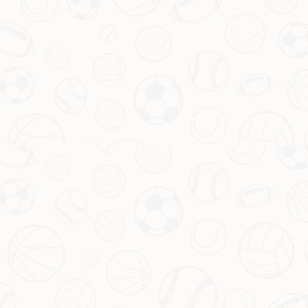
的文化元素。以克罗地亚为例，其标志性的红白格
代表了皇室色彩，每次穿上这身“橙色风暴”，球
角色，许多品牌采用轻质、透气的面料，确保球员
一件
欧洲杯队服
成为艺术品。
，身着简约的蓝色与白色相间的球衣，最终爆冷夺
则是优雅与力量的完美结合，尤其在2020年欧洲
成功的背后，
设计师们的巧思
和
品牌的精准定位
功
共鸣，让人一眼就能联想到那支队伍的光辉时刻。
opean Cup team uniforms）也成为了一种时尚符
穿搭的一部分。像德国队的黑白经典款，或是法国
不仅注重功能性，还会在细节上加入流行元素，使
的市场影响力倍增。
计也不例外。不少知名运动品牌开始使用可回收
采用了再生聚酯纤维，既保持了高质量，又传递了绿
可以说，这些举措让每一件“战袍”不仅仅是比赛