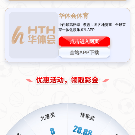
然而，比赛的转折点出现在上半场末段。
刘诚宇
在完成第二
个进球后不久，因一次拼抢中受伤无法坚持，最终被替换下
场。
这一幕让现场球迷和教练组都捏了一把汗
。虽然目前官
方尚未公布具体的伤情，但从他离场时的表情来看，情况可
能不容乐观。
作为球队的核心进攻点，刘诚宇的状态直接关系到U20国青
在未来赛事中的表现。如果他的伤势影响后续训练和比赛，
球队可能需要在战术体系上做出调整，甚至寻找替代者来填
补空缺。
案例分析：年轻球员如何平衡状态与健康
回顾近年来的青年赛事，不乏因主力球员受伤而导致整体战
绩受挫的案例。例如，某支亚洲青年队曾在关键赛事前夕失
去核心前锋，最终止步小组赛。反观一些成功的队伍，他们
往往注重轮换和保护年轻球员，避免过度使用导致疲劳性损
伤。
对于U20国青而言，教练组需要在接下来的备战中合理安排
训练强度，尤其是在热身赛这种非决定性比赛中，更应注重
对核心球员如
刘诚宇
的保护。只有确保主力阵容的健康，才
能在大赛中发挥出最佳水平。