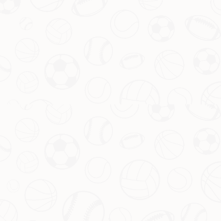
撑全局。如何在保证成绩的同时培养更多潜力新星，将是教
练组需要思考的问题。此外，如何应对突发状况，如主力球
员的临时缺阵，也需要在接下来的备战中有针对性地演练。
通过这场热身赛，我们看到了U20国青队的希望之光，也发
现了潜在的风险。无论是耀眼的4比0大胜，还是刘诚宇的意
外伤退，都提醒着我们：年轻队伍的成长之路从来不会一帆
风顺。
上一篇：中超球员社交平台互动频率激增，粉丝黏性提
升
下一篇：安东尼奥：盐城邀请赛挑战巨大，3名对手实力
强劲
Copyright 2024
爱游戏体育（中国）官方登录入口网址 - APP下载
AYX Game
All Rights by
AYX-爱游戏