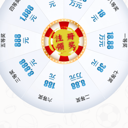
团队协作亮眼 未来可期但需谨慎
尽管有伤病隐患，这场比赛依然展现了U20国青队的整体实
力。队员们在场上展现出的默契配合和积极跑动，证明了他
们在技战术层面已初具雏形。尤其是在防守端，他们成功限
制了曼谷联U23的多次反击机会，零封对手的表现令人印象
深刻。
然而，面对未来的挑战，单靠一两名核心球员显然不足以支