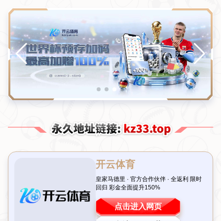
NEWS
新闻中心
利拉德缺席季后赛首战，雄鹿前景堪忧？
2026-08-07T00:10:05+08:00
浏览次数：
返回列表