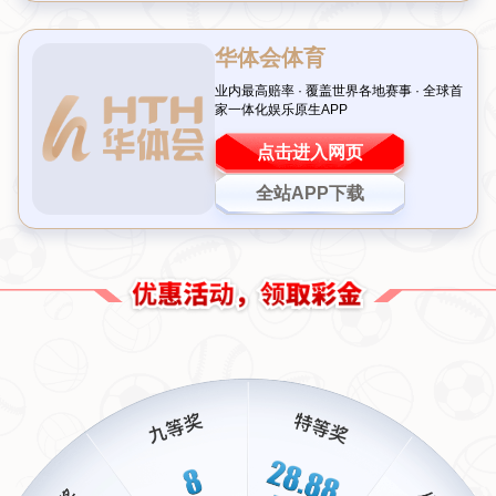
上赛事，而这些赛事往往得到官方足球俱乐部和联赛的支
持。论坛中提到，中国体育彩票在其中扮演了重要角色，通
过赞助相关活动，不仅提升了赛事的影响力，也为用户提供
了更多参与互动的机会。
体彩的力量：推动跨界合作的引擎
中国体育彩票作为公益事业的重要支柱，一直致力于支持体
育事业的发展。在本次
创新论坛
上，体彩展现了其在推动
足
球与电竞融合发展
方面的独特价值。例如，通过资金支持和
品牌联动，体彩帮助搭建了多个线上线下联动的赛事平台，
让更多年轻人感受到这种新颖的运动方式。
更重要的是，体彩还注重社会责任感的传递。正如一位参会
嘉宾所言：“
体彩不仅仅是资金的支持者，更是文化传播的
使者。
”通过将公益理念融入活动之中，体彩让参与者在享
受竞技乐趣的同时，也能感受到体育精神和公益力量的双重
魅力。这种模式无疑为行业的可持续发展提供了新的思路。
技术驱动下的未来展望
技术的进步无疑是足球与电竞融合的最大推手。从VR设备
的普及到AI裁判系统的应用，数字技术正在重新定义我们对
“比赛”的理解。本次论坛特别强调了5G网络在提升用户体验
方面的潜力。比如，在线直播延迟的大幅降低，让远程观赛