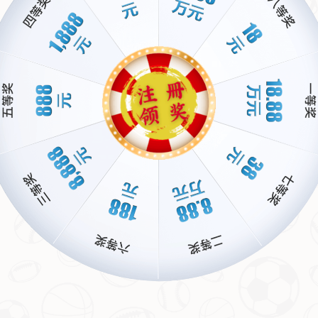
案例分析：去年的金球奖启示录
回顾去年
金球奖
的结果，本泽马以出色的表现力压群雄，
成为当之无愧的获奖者。他的成功并非偶然，而是源自于他
在关键比赛中的稳定发挥以及对球队不可替代的作用。这一
案例告诉我们，金球奖评选中不仅看重个人数据，更注重球
员在团队中的实际影响力。因此，今年的候选人在评选标准
上或许也会延续这一逻辑。例如，哈兰德的进球数固然惊
人，但他在关键时刻的表现是否足以打动评委，仍是一个未
知数。
为何不容错过明天的颁奖礼
对于每一位热爱足球的人来说，
金球奖颁奖礼
不只是一场
简单的仪式，更是一次与全世界球迷共同狂欢的机会。无论
你是支持某位球星，还是单纯享受这场视觉与情感的盛宴，