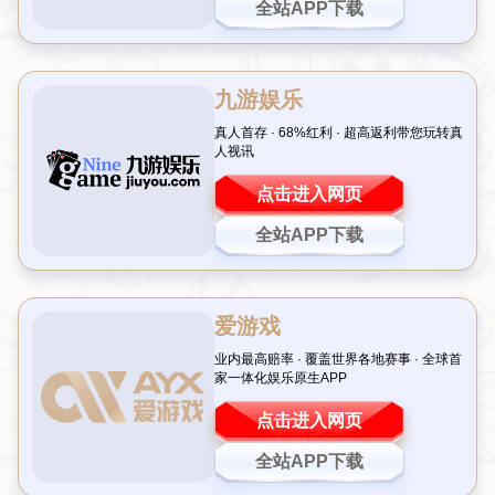
引言：万众瞩目的足球盛事即将拉开帷幕
每逢金球奖颁奖礼临近，全球足球迷的目光都会聚焦于这场
年度盛宴。明天凌晨，这场备受期待的仪式将在法国巴黎隆
重举行，届时将揭晓包括最佳球员在内的
8大奖项
。无论是
球员的表现、团队的荣耀，还是新兴力量的崛起，今年的
金球奖
注定会带来无数惊喜与话题。你是否已经迫不及待
想要知道最终获奖名单？让我们一起提前感受这场足球盛事
的魅力！
金球奖的独特魅力与历史意义
作为世界足坛最具权威性的个人奖项之一，
金球奖
自1956
年创立以来，便成为无数球员梦寐以求的荣誉。它不仅是对
球员个人能力的最佳肯定，也是对他们在过去一年中为球队
和国家队贡献的高度认可。今年的颁奖礼同样令人期待，
最
佳男足运动员
、
最佳女足运动员
等重磅奖项将逐一揭晓，
而每一项结果都可能引发热烈的讨论。
今年的候选人名单中，既有像梅西、哈兰德这样的顶级球
星，也有不少年轻新秀崭露头角。这种新老交替的格局，让
金球奖颁奖礼
的悬念倍增。你认为，谁最有可能摘得桂
冠？是再次创造历史的梅西，还是带领曼城豪取三冠王的哈