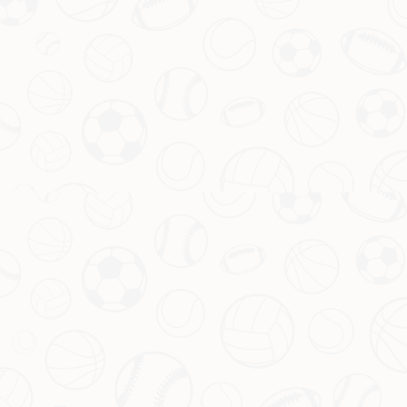
明天凌晨的直播都值得你守候。更何况，除了公布
8大奖
项
，现场还会有许多精彩环节，比如明星嘉宾的互动、经典
瞬间的回顾等，这些都为活动增添了更多趣味性。
如果你还不知道如何观看这场盛事，不妨提前关注相关的直
播平台或官方社交媒体账号，确保不错过任何一个精彩瞬
间。同时，也可以加入线上讨论，与其他球迷一起预测最终
的结果，为自己支持的球星加油助威！
热门推荐：
雷火电竞官网APP下载地址-全球领先的电竞赛
事平台 FT Gaming
上一篇：曼城官方宣布：以6200万欧元签下狼队中场努
内斯，合同为期5年
下一篇：女足国家队备战动态抢先看
Copyright 2024
爱游戏体育（中国）官方登录入口网址 - APP下载
AYX Game
All Rights by
AYX-爱游戏