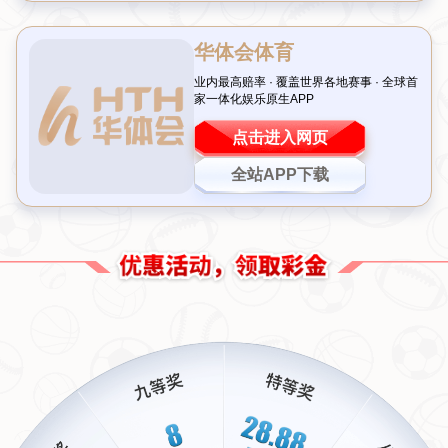
暴露了俱乐部在长期规划上的某些短板。
重建之路：杜埃的到来带来新希望
面对核心球员的流失， paris 并未停滞不前。他们迅速在转
会市场上展开行动，连续引进了潜力新星
杜埃
，试图通过年
轻化阵容来弥补空缺。作为一名备受瞩目的年轻球员，杜埃
以出色的盘带和视野著称，被许多专家认为是未来足坛的中