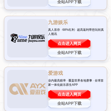
引言：巴黎圣日耳曼的新篇章令人期待
在足球世界中，巴黎圣日耳曼（PSG）一直是欧洲足坛的焦
点。去年夏天，俱乐部经历了一场重大的阵容变动，
当家球
星姆巴佩
的离队让无数球迷扼腕叹息。然而，巴黎并未因此
沉沦，他们迅速调整策略，连续签下潜力新星杜埃，试图填
补空缺并开启新的篇章。这一系列操作不仅展现了俱乐部的
雄心，也引发了外界对球队未来前景的热烈讨论。今天，我
们就来聊聊这场转会风波背后的故事，以及杜埃能否成为巴
黎的新希望。
姆巴佩离队：一个时代的落幕
作为巴黎圣日耳曼的象征，
姆巴佩
在过去几年里几乎是球队
进攻端的核心。他的速度、技术和进球能力，让他在法甲乃
至欧冠赛场上都无可替代。然而，去年夏窗，姆巴佩选择离
开，转投皇家马德里，这对 paris 来说无疑是一个巨大的损
失。球迷们不仅失去了一位偶像级球员，俱乐部也需要在战
术体系上进行全面调整。
姆巴佩的离开并非毫无征兆。早在转会窗口开启前，他的续
约问题就成为媒体关注的焦点。尽管 paris 尽力挽留，但最
终未能如愿。这次离队不仅是球员个人职业生涯的选择，也