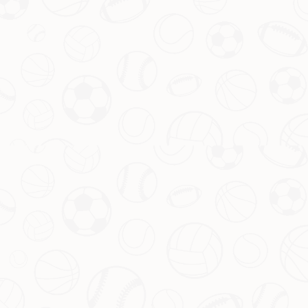
整也为 club 提供了重新定义自己的机会。如果 Dué 能够快
速适应，并在关键比赛中发挥作用，那么 Paris 有望在法甲
和欧冠中继续保持竞争力。
此外，值得注意的是，转会市场上的每一次变动都是双刃
剑。Mubape 的离开虽然带来了短期阵痛，但也为年轻球员
提供了更多的上场机会。这种“以退为进”的策略，或许正是
Club 高层所期望看到的长期效应。
参考链接：
星空体育网页版安全入口-Xingkong娱乐APP下
载
上一篇：帕利尼亚续约涨薪至800万欧元，拜仁冬窗仍不
放弃追逐
下一篇：提前庆祝🎉！范争一社媒发赵心童照片，预祝
夺冠在望
Copyright 2024
爱游戏体育（中国）官方登录入口网址 - APP下载