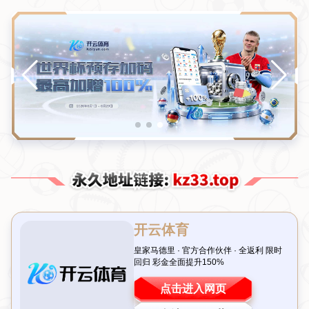
NEWS
新闻中心
巴黎夏窗痛失核心姆巴佩，转而接连签下杜埃
2026-08-06T00:10:05+08:00
浏览次数：
返回列表