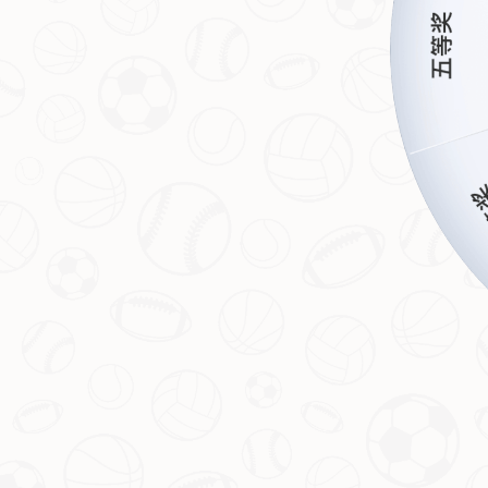
加专注
神的精
以两人近
23赛
上相互
团队至
值得一
标一致
行动诠
方。