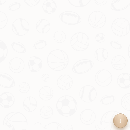
，而是彼此成就的过程。他的话语让人感受到一种
心怀尊重和共同的目标，就能将竞争转化为前进的
，下赛季成关键转折
强
ll Rights by
AYX-爱游戏