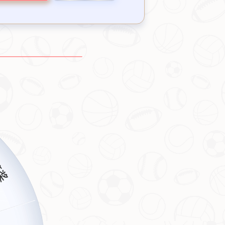
您所在的位置是：
首页
>
新闻中心
是我们之间的积极竞争
次数：
返回列表
星。最近，金玟哉荣膺韩国最佳球员的消息引发了
战胜”了孙兴慜，而是两人之间的一种
良性竞争
。
足球的未来充满好奇。今天，我们就来聊聊金玟哉
。
。作为一名后卫，他在拜仁慕尼黑的表现有目共
中的偶像。金玟哉坦言：“我和兴慜哥是不同位
肯定，而不是对他的否定。”这种
尊重对手
的态
对方变得更好，而不是单纯为了压倒对方。他提
到一种无形的压力，这种压力转化为动力，让他更