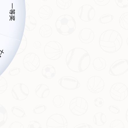
似的激励。这种
互相促进
的关系，正是现代体育精
位做到这一点的亚洲球员；而金玟宰则在2022-
后卫之一。他们的成就看似独立，却又在某种程度
为了国家队的成功。他表示：“我和兴慜哥的目
亚洲杯，还是更长远的世界杯，两人都在用实际
他们成功的秘诀，也是所有运动员值得学习的地