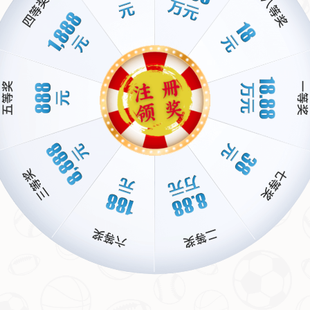
案例分析：某队崛起背后的故事
以本赛季表现突出的某北方队伍为例，这支球队在过去几年
一直处于中下游位置，但今年却成功杀入前四。究其原因，
离不开管理层的精准引援和教练组对年轻球员的大胆启用。
一位年仅20岁的副攻手在本赛季成为球队核心，她的出色发
挥让对手措手不及。此外，该队还聘请了经验丰富的外籍教
练，通过针对性训练提升了队伍在关键时刻的表现力。这正
是
势均力敌
格局的一个缩影，也证明了只要方向正确，每一
支队伍都有机会站上巅峰。
未来展望：竞争加剧下的机遇与挑战并存
随着女排超级联赛进入一个全新的阶段，各队的实力差距进
一步缩小，未来的比赛无疑会更加激烈。对于球迷而言，这
意味着更多的精彩对决；对于中国女排国家队来说，这也提
供了更大的选材空间。然而，如何在高强度竞争中保持球员
的身心健康，以及如何平衡俱乐部利益与国家队需求，都是
需要解决的问题。可以预见的是，这种
势均力敌
的状态将长
期存在，并推动中国女排事业迈向更高水平。
通过本赛季的表现，我们不难发现，女排超级联赛已经告别
了过去单极化的时代，迎来了百花齐放的新篇章。这一变化
不仅是竞技层面的进步，更体现了整个行业的健康发展态
势。