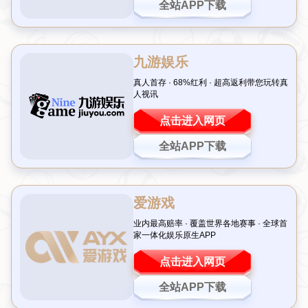
返回列表
前言：周琦用实力诠释内线担当
在篮球赛场上，总有一些球员默默承担着最艰苦的任务，他
们不追求华丽的数据，却用汗水和努力为球队筑起坚实的防
线。近日，周琦在一场比赛中以9中6的效率砍下
13分13篮
板
，外加
3次助攻
和
2次盖帽
，完美展现了他在内线的统治
力。无论是护筐还是拼抢前场篮板，他都毫不犹豫地喊出
“脏活累活我来”，成为球队不可或缺的核心支柱。今天，我
们就来聊聊周琦如何凭借全能表现撑起球队的内线天空。
一 周琦的护筐能力 防守端的定海神针
在现代篮球中，内线球员的防守作用至关重要，而周琦无疑
是这方面的佼佼者。他的身高臂展优势让他在禁区内如同一
道不可逾越的高墙。本场比赛，他贡献了
2次盖帽
，多次干
扰对手的上篮和投射，成功限制了对方在内线的得分效率。
更重要的是，他的存在感让对手不敢轻易冲击篮下，为队友
的外线防守减轻了压力。可以说，周琦的
护筐能力
不仅是数
据上的体现，更是一种无形的威慑力。
二 前场篮板拼抢 二次进攻的保障