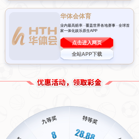
除了防守端的表现，周琦在进攻端同样展现了强大的侵略
性。他在本场比赛中抢下多个
前场篮板
，为球队创造了宝贵
的二次进攻机会。这种不惜体力的拼抢，正是“脏活累活”的
最好诠释。要知道，前场板的争夺往往需要球员付出巨大的
身体对抗，而周琦总是义无反顾地冲在最前面。他的努力不
仅提升了球队的得分效率，也极大地鼓舞了队友士气。