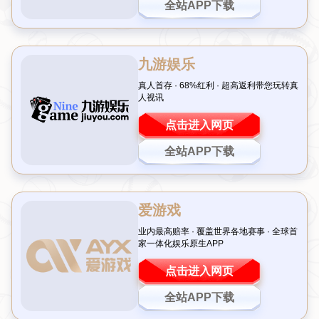
足球与网球，你或许很难将这两个看似不同的体育项目联系
在一起。然而近日，在法国巴黎举办的备受关注的法网公开
赛上，巴塞罗那足球队球员奥斯曼·登贝莱成为众多观众瞩
目的焦点。他不仅以亲切随和的态度和粉丝互动，还带来了
一个令人意外、振奋人心的重要内容——
欧冠冠军奖杯
！他
的亮相为本届赛事平添一份独特魅力，并引发了新的跨界话
题。
明星助阵法网：从绿茵场到红土场
作为世界足坛的一颗闪耀巨星，登贝莱凭借精湛技术以及连
续几年的出色表现赢得了广泛认可。而此次现身法网上，他
超越传统“追求单纯竞技”的形象，以特殊方式向全世界展示
了一位运动员在跨界领域中的影响力。在现场，当他捧起高
光熠熠且沉淀荣耀历史意义的*欧冠冠军奖杯时，无数观众
惊叹不已。这让不少人感慨：无论是红土赛场还是草皮之
上，每项体育赛事都有其自身无法替代的位置，但某些形式
上的联动，也确实可以架起各领域之间文化融合的新桥梁。
这种助阵行为无疑提升了两种竞赛结合能产生正面效应话题
讨论。尤其法国深厚底蕴搭建“超级事件效应”—对每年营销
模式有益补充力度显著优先考量被官方机构纳入长期策划安