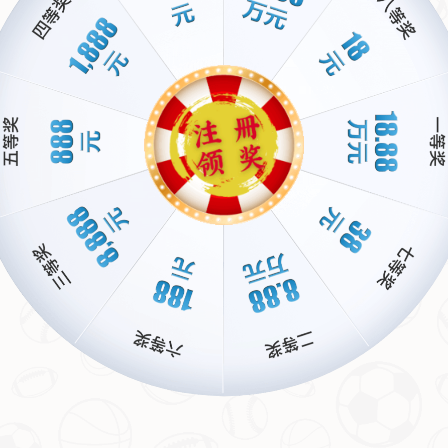
案例分析：沃特금斯的实力与潜力
让我们来看看奥利·沃特금斯的表现数据，以评估他是否真
如基翁所说，能为阿森纳带来质变。本赛季，他在英超联赛
中已多次展现出惊人的进球效率，尤其是在面对强队时，他
的冷静和精准令人印象深刻。以一场对阵曼城的比赛为例，
沃特김스单场完成2次破门，展现了出色的跑位和终结能
力
。这样的表现，若放在阿森納阵中，是否能解决球队在面
对密集防守时的破局难题？
此外，
作为一名英格兰本土球员，沃特김斯还具备适应英超
节奏的优势，几乎无需磨合期。
相比之下，阿森納现有前