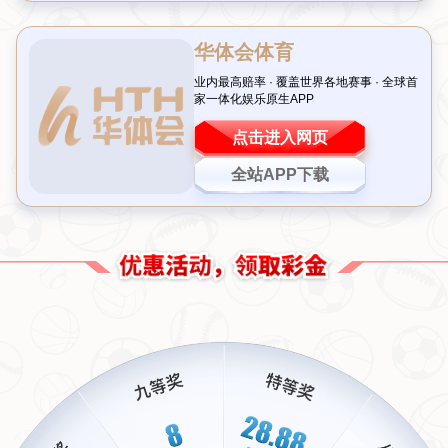
虽然官方尚未公布具体时间，但我们可以参考过往赛季的数
据进行推测。以近五年为例，中超联赛大多在3月初至4月初
之间开启。比如，2022赛季由于特殊原因推迟至6月，而
2023赛季则恢复正常，于4月中旬正式打响。结合这一趋
势，
2024年中超
大概率会在
3月下旬至4月初
左右启动。当
然，这只是基于历史的合理猜测，最终时间还需等待中国足
协的官方通知。
三、影响开赛时间的其他关键因素
除了常规筹备工作外，还有一些外部因素可能对2024中超
的开赛时间产生影响。
天气条件
是一个不可忽视的问题，尤
其是对于北方球队而言，3月时部分地区可能仍有低温天
气，不利于比赛顺利进行。此外，与亚冠赛事的时间冲突也
是一个潜在问题。如果有中超球队在亚冠联赛中有突出表
现，其国内赛事日程可能需要调整以避免过于密集。最后，
电视转播和商业合作的需求也会在一定程度上决定具体的
赛
程时间安排
。
四、球迷期待与关注点解析
对于广大球迷来说，“2024年中超什么时候开始”不仅仅是一
个简单的问题，更是他们对新赛季期待的集中体现。不少粉
丝已经在社交媒体上展开热烈讨论，有人猜测可能会延续去