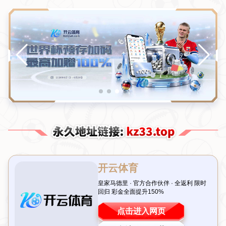
NEWS
新闻中心
2024年中超开赛日期待定，赛程安排尚未出炉
2026-08-07T00:10:05+08:00
浏览次数：
返回列表