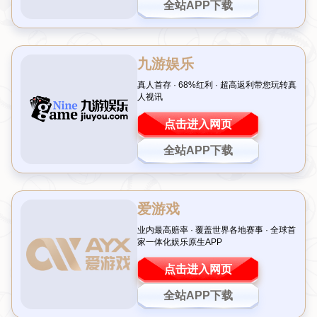
前言：DK的四连败震惊电竞圈
在最近的LCK联赛中，DK战队以一场场失利让无数粉丝扼
腕叹息，尤其是他们的核心选手Chovy，曾经被誉为“操作
天花板”的中单，首次在职业赛场上遭遇如此低谷。
四连败
的惨淡战绩不仅打破了DK往日的统治力，也让Chovy的
不
死金身
彻底破碎。这篇文章将深入探讨DK战队近期表现的
下滑原因，分析Chovy状态波动背后的故事，并为粉丝们带
来一些思考。
一、DK四连败：从巅峰到低谷
曾经的LCK冠军队伍DK，以其稳定的运营和选手的超强个
人能力闻名。然而，近期他们的表现却令人大跌眼镜。连续
四场比赛失利，不仅输给了传统强队如T1和GEN.G，甚至
在面对排名靠后的队伍时也未能挽回颓势。粉丝们在
虎扑饭
堂
等论坛上热议，究竟是什么让这支王者之师陷入了困境？
从比赛数据来看，DK在前中期依然能保持一定的节奏，但
到了后期往往因为决策失误或配合脱节而崩盘。尤其是在对
线期，队员之间的支援显得不够默契，这也直接影响了整体
战斗力。
二、Chovy的不死金身为何被破