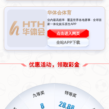
作为DK的核心选手，Chovy一直以来都被认为是LCK最顶
尖的中单之一。他的对线能力、发育效率以及关键时刻的操
作都堪称教科书级别，被粉丝戏称为
不死金身
。然而，在这
波
四连败
中，Chovy的状态明显出现了波动。
以最近对阵GEN.G的一场比赛为例，Chovy选择了他擅长的
阿卡丽，但在面对对手的中野联动时多次被抓，导致前期直
接崩盘。尽管他在后期通过补发育试图Carry队伍，但最终
还是无力回天。这样的场景在过去几乎是不可想象的。分析
认为，Chovy的问题可能不仅仅在于个人操作，而是整个团
队节奏的混乱让他无法发挥出应有的实力。
三、团队问题还是个人低迷：深层原因
解析
值得注意的是，DK的困境并非单一原因导致。从团队层面
来看，打野和辅助位的决策失误频频，让队伍的前期节奏难
以掌控。而上单和ADC在部分比赛中的表现也未能达到预
期，直接拖累了整体发挥。作为核心的Chovy，虽然承担了
巨大的压力，但也暴露了情绪管理和抗压能力的不足。
有业内人士在讨论中指出，DK可能需要重新调整战术体
系，尤其是在BP环节上更加灵活，避免一味追求后期阵容
而忽视前期主动性。此外，教练组是否能在心理辅导方面给