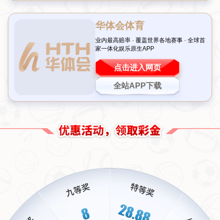
球，完成逆转。
这场失利暴露了中国女足以往的老问题——
后防线的稳定性不足
。尤其是在面对高强度对抗时，球员在
注意力集中度和位置感上出现了明显偏差。数据统计显示，
下半场中国队的控球率仅为38%，而对手则频频通过边路突
破制造威胁。这样的表现不禁让人担忧，未来的大赛中如何
应对类似挑战。
两连败背后的深层原因分析
遭遇对阵美国队的
两连败
，并非偶然。首先，体能问题是显
而易见的短板。下半场的疲态表明，球员在长时间高强度比
赛中的耐力亟待提升。其次，战术调整的灵活性不足，当对
手改变策略时，中国女足未能及时做出有效应对。此外，与
世界强队的差距依然存在，美国队在整体配合和临场应变上
明显更胜一筹。以本场比赛为例，美国队在落后时迅速调整
阵型，加强中场压迫，而中国队却显得有些被动。
案例分析：如何借鉴他国经验
以西班牙女足为例，近年来她们通过青训体系和联赛建设，
培养出大量技术型球员，同时注重体能训练和心理素质提
升，最终在国际赛场上屡创佳绩。中国女foot也可以从中汲
取经验，例如加强基层足球培训，提升联赛竞技水平，同时
在国家队层面引入更多科学化的训练方法。只有从根本上解