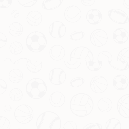
于曼聯而言，如何平衡俱乐部利益与球员的国家队义务，是
一个长期课题。
值得一提的是，奧納娜本人也展现了极高的职业素养。他曾
在采访中表示，自己会尽全力兼顾两边的责任，既不辜负国
家队的期望，也不让クラブ失望。而曼聯合这次大手笔的操
作，无疑是对他的一种支持与肯定。
球迷热议：值不值得
当这一消息传出后，不少球迷对此展开了激烈讨论。有人认
为，花费
10万美元
只为一场比赛有些“奢侈”；但也有人表
示，如果这场对热刺的比赛能够拿下三分，那么一切投入都
是值得的。毕竟，在竞争激烈的英超联赛中，每一分都可能
决定最终的排名。
此外，这一事件还引发了关于足球经济的新思考。在现代足
球中，金钱与成绩的关系愈发紧密，像マン联合这样的豪
门，显然更愿意通过“砸钱”来换取竞技层面的稳定性。你认
为，这样的投入是否合理呢？
战略合作：
PG电子游戏APP下载-PG模拟器在线试玩 PG
Game
上一篇：【数据解析】青春风暴逆袭！传控巴黎29射狂