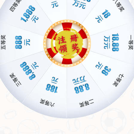
起挑选喜欢的球队或预测比分来增加趣味性。此外，
安全提
示
也是这份指南的一大亮点，提醒大家合理安排饮食和休
息，避免因过度兴奋而影响健康。这些实用的小贴士，不仅
能提升家庭成员间的默契，还能让
世界杯
的激情以更和谐的
方式传递。
三、真实案例：小李一家的改变
为了更直观地展现这一项目的价值，我们来看看小李一家的
故事。小李是个铁杆球迷，每逢大赛必熬夜，但这却常常引
发妻子的不满，甚至影响到孩子的休息。自从接触到“
世界
杯家庭观赛指南
”后，小李开始尝试改变。他按照指南建
议，在比赛前与妻子商量好时间，并特意选了几场关键赛事
全家一起观看，还准备了一些零食和饮料营造氛围。结果，
妻子逐渐被他的热情感染，甚至开始主动了解球队信息，而
孩子也因为爸爸讲解规则而对足球产生了兴趣。通过这一项
目，小李一家不仅化解了矛盾，反而将
家庭观赛
变成了珍贵
的亲子时光。
四、体彩的社会责任担当
中国体育彩票一直以来都致力于推广健康的生活方式和社会
正能量，此次“世界杯家庭观赛指南”公益项目的推出，再次
彰显了其作为国家公益品牌的影响力。通过这一活动，体彩
不仅关注到了广大球迷的需求，更将视角延伸至每一个普通