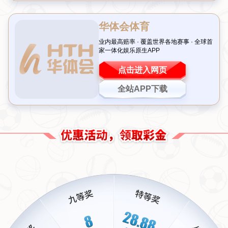
释。
二、指南内容亮点解析
该项目的核心在于一份详尽的“家庭观赛指南”，内容涵盖了
从时间管理到情绪调节的多方面建议。例如，指南中建议家
长可以在比赛日为孩子准备一些足球主题的小游戏，让孩子
们在玩乐中了解这项运动；而对于夫妻之间，则可以通过一