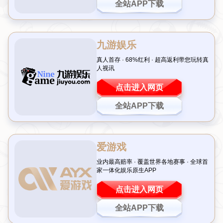
引言：让家庭观赛成为世界杯的温馨记忆
每逢世界杯，全球球迷的热情都被点燃，电视机前的欢呼
声、朋友间的热烈讨论成为生活中最激动人心的片段。然
而，如何让家庭成员共同参与这场足球盛宴，既增进感情又
避免矛盾，却是一门不小的学问。为此，中国体育彩票特别
推出了“世界杯家庭观赛指南”公益项目，旨在通过科学引导
和贴心建议，让每一个家庭都能在比赛期间感受到团结与欢
乐。这一项目不仅体现了体彩的社会责任感，更为广大球迷
提供了一个全新的视角——
家庭观赛
也能成为一种温暖的体
验。
一、为何需要“家庭观赛指南”
在世界杯期间，球迷们往往会因为熬夜看球、情绪波动等问
题，与家人产生小摩擦。尤其是家中并非所有人都对足球感
兴趣时，如何平衡个人爱好与家庭和谐就显得尤为重要。体
彩推出的“
世界杯家庭观赛指南
”公益项目正是针对这一痛
点，通过提供实用的建议，帮助球迷与家人共同享受比赛。
比如，指南中提到可以提前与家人沟通，制定合理的作息时
间，或者安排一些轻松的互动活动，让非球迷也能融入其
中。这种细致入微的关怀，正是体彩对社会责任的深刻诠