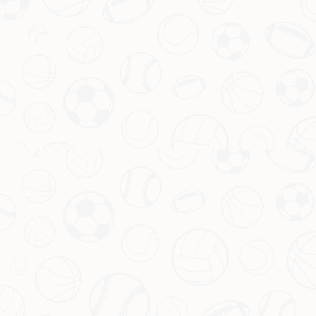
带能力和精准的传球，或许正是曼城战术体系中需要的新元
素。
当然，从新人到核心并非一蹴而就。胡桑诺夫需要在有限的
上场时间里展现自己的价值，同时保持谦逊与耐心。正如他
所言：“我知道机会不会轻易到来，但我会用努力去争取每
一个可能。”
五、未来的无限可能
对于胡桑诺夫来说，加盟曼城只是起点，而不是终点。在这
个充满竞争的环境中，他将面临来自队友和对手的双重挑
战。但也正因如此，他的未来充满了无限可能。无论是在球
场上展现惊艳表现，还是跟随球队捧起一座座奖杯，每一步
都值得期待。
而在球迷眼中，这位新星的到来也为球队注入了新的活力。
大家都在关注着，他在Melwood训练基地的表现，以及未来
是否能真正站稳脚跟，成为下一个“蓝月亮”的闪耀之星。
（全文完）
优秀站点：
开云体育官方APP下载 - 最新登录入口 Kaiyun
Sports
上一篇：时光倒流让雄鹿无望 哈登40+9全力冲击全明星