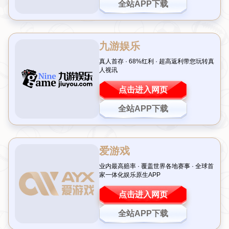
返回列表
前言：国家德比悬念升级，皇马首发阵
容引热议
每逢西班牙国家德比，皇家马德里与巴塞罗那的对决总是全
球足坛的焦点。作为西甲两大豪门的较量，这场比赛不仅关
乎积分榜排名，更是一场荣誉与尊严的争夺。近日，西班牙
权威媒体《马卡报》预测了皇马在本场关键战役中的首发阵
容，年轻天才
居莱尔
有望迎来首次首发，而
姆巴佩
和
贝林厄
姆
两位巨星也将联袂出战。这一预测迅速引发球迷热议，究
竟这套阵容能否帮助皇马在伯纳乌占据上风？让我们一探究
竟。
马卡报预测：居莱尔首发成最大亮点
根据《马卡报》的最新分析，皇马主帅安切洛蒂可能会在本
场国家德比中大胆启用土耳其新星
阿尔达·居莱尔
。这位年
仅19岁的天才球员自加盟皇马以来，一直被视为球队未来的
核心。虽然此前出场机会有限，但他在有限的比赛时间里展
现出了惊人的技术和视野。此次若能首发出战，无疑是对他
能力的一次重大考验，也体现了安切洛蒂对年轻球员的信