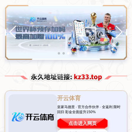
NEWS
新闻中心
马卡预测国家德比：皇马首发阵容曝光，居莱尔领衔，姆巴
佩与贝林厄姆联袂出击
2026-08-09T00:10:07+08:00
浏览次数：