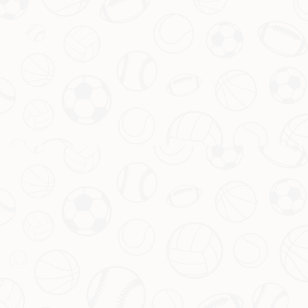
案例分析：历史上的新人爆发
回顾过去的国家德比，不乏年轻球员一战成名的经典案例。
例如，梅西在2007年首次参加德比时便上演了帽子戏法，
震惊世界。如今，居莱尔被寄予厚望，若能在如此重要的舞
台上证明自己，或许将成为下一个传奇故事的主角。他的技
术特点与当年的梅西有几分相似，尤其是盘带和视野，若能
抓住机会展现才华，必将为自己的职业生涯写下浓墨重彩的
一笔。
同时，这样的安排也让我们看到了安切洛蒂用人的大胆与智
慧。在强强对话中启用新人，既是对年轻球员的激励，也是
对整体战术的一种创新。这种策略是否会收到奇效，我们拭
目以待。
结语前的思考：阵容背后的战略意义
《马卡报》的这份预测不仅仅是关于人员的选择，更反映了
皇马在当前阶段的战略思路。通过让
居莱尔
这样的年轻人挑
起大梁，结合
姆巴ペ
和
贝林厄姆
的核心作用，安切洛蒂显然
希望在保持竞争力的同时，为未来储备力量。而这场国家德
比的结果，或许将直接影响双方本赛季争冠格局。