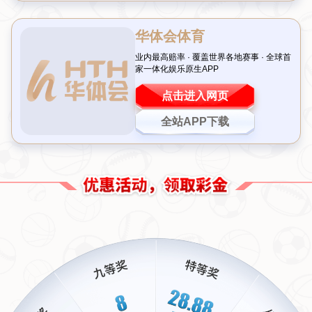
关键转折：战术调整展现智慧
比赛中有一个细节不容忽视，那就是拜仁在下半场进行的战
术调整。上半场，他们在中场的控制力明显不足，对手频频
通过快速反击制造威胁。但进入下半场后，教练果断调整了
阵型，加强了中场的拦截能力，同时利用边路突破撕开对手
防线。这一变化直接导致了制胜进球的诞生。