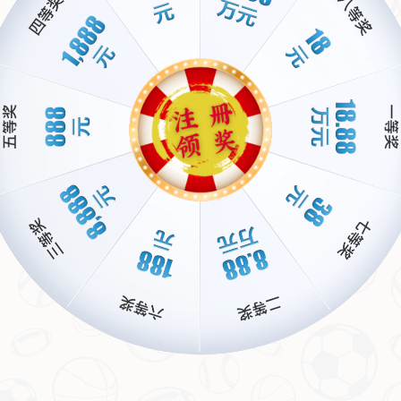
以球员穆勒为例，他在调整后位置更加灵活，不仅参与了进
攻组织，还多次回防协守。他的全能表现无疑是拜仁取胜的
重要因素。正如球迷所言：“穆勒不是场上最闪耀的那一
个，但绝对是不可或缺的存在。”这种
团队配合
和*tactical
flexibility（战术灵活性）*正是拜仁能够在“丑陋”比赛中笑到
最后的原因。
6分领跑：心理优势重回巅峰
赢下这场比赛后，拜仁以6分优势重新占据德甲榜首。这个
差距看似不大，但在心理层面却意义重大。对于追赶者来
说，想要抹平这6分的距离，不仅需要自身保持稳定，还得
寄希望于拜仁犯错。而对于拜仁而言，这份领先让他们在接
下来的赛程中有更大的容错空间。
更重要的是，这场胜利让球队士气大振。过去几周，外界对
拜仁的状态颇有质疑，认为他们的统治力正在下降。但这场
比赛证明，哪怕是在状态低谷，他们依然有能力咬紧牙关赢
得关键战役。这种
冠军底蕴
是其他队伍难以比拟的。
案例分析：历史上的“丑陋”逆袭
回顾历史，拜仁并非第一次通过“丑陋”的方式收获成功。
2019-2020赛季欧冠决赛就是一个经典案例。当时面对巴黎
圣日耳曼，拜-ren全程处于被动，甚至控球率远低于对手。
然而，他们抓住了仅有的几次机会，最终1:0捧起冠军奖