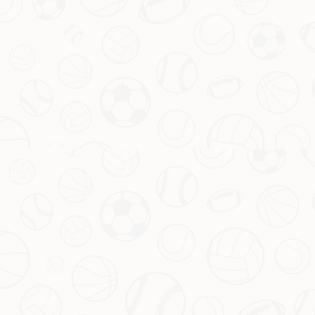
决：中场控制权的争夺战
预测这场比赛的结果，中场的控制权无疑是重中之重。
皇家贝蒂
合，他们擅长通过短传渗透撕开对手防线。而
切尔西的中场硬度
在中场占据优势，或许就能有效限制贝蒂斯的进攻节奏。反之，
们在前场的威胁将大大提升。这场
技术和力量的对撞
注定会让球
锋案例：过往数据揭示玄机
队近年来在正式比赛中的交锋次数不多，但从过往友谊赛和类似
1年的一场热身赛为例，当时切尔西凭借更强的身体对抗和高效的反