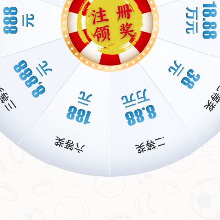
费尔南德斯的精准调度和前锋线上年轻球员的冲击力，让对手防不
极高的稳定性，这或许会成为他们在决赛中的一大优势。面对皇
的策略，以稳固防守为基础寻找反击机会呢？