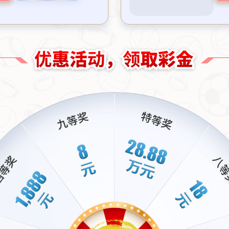
2024／25欧协联决赛巅峰对决：皇家
2026-08-07T00:10:05+08:00
浏览
受瞩目的欧洲足坛盛宴
下，当西班牙足球的激情与英格兰足球的坚韧在欧协联决赛的舞台上
，皇家贝蒂斯与切尔西的对决无疑将成为球迷们热议的焦点。这
交锋。本文将带您深入剖析这场决赛的看点，从球队状态到战术
蒂斯的西甲风采：攻守平衡的挑战者
蒂斯作为西甲联赛的中坚力量，近年来在欧洲赛场上的表现令人
在主教练佩莱格里尼的调教下，球队展现出了极强的战术纪律性
杀入决赛，队中的核心球员如费基尔和博尔哈-伊格莱西亚斯成为
开对手防线，为球队创造得分机会。然而，面对切尔西这样的强
要因素。
的英超底蕴：蓝军渴望再夺欧冠之外的荣耀
超豪门，切尔西近年来虽然在联赛中表现起伏不定，但在欧洲赛
他们都展现了强大的适应能力和战术执行力。本赛季，切尔西在