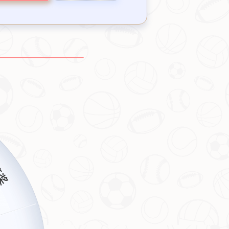
您所在的位置是：
首页
>
新闻中心
贝蒂斯迎战切尔西
次数：
返回列表
碰撞，会擦出怎样的火花？2024/25赛季欧协
场比赛不仅是两支球队实力的较量，更是两种足球
分析，一探究竟谁能最终捧起冠军奖杯。
刮目相看。他们以细腻的技术和快速的反击著称，
。在本赛季欧协联的征程中，贝蒂斯凭借稳定的发
进攻端的关键。特别是费基尔的盘带和视野，常
敌，他们的防守能否经受住考验，将是决定比赛走
场上始终保持着竞争力。无论是在欧冠还是其他赛
欧协联的表现堪称统治级，尤其是中场核心球员如