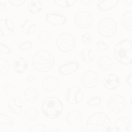
蒂斯控球率占优，但他们在面对高强度压迫时容易出现失误。而
合本赛季双方的表现，这种趋势或许会在决赛中再次显现。
态与临场发挥：谁能成为决定性先生
体战术层面的较量，两队的关键球员状态也值得关注。对于皇家
表现
，他们将有更大机会打破僵局。而对于切尔西来说，前锋线
转局面的关键。此外，双方的门将表现也将直接影响结果，毕竟
走势。
上分析，不难看出这场2024/25赛季欧协联决赛将是一场充满
尔西的英式硬朗风格，都将在球场上展现得淋漓尽致。
源：
百家乐网站入口-Baccarat游戏规则模拟器下载
：小蜘蛛：放下过往辉煌，全力备战未来赛事
：热刺是否应解雇澳波？核心球员力挺教练怒斥列维
X-爱游戏
|