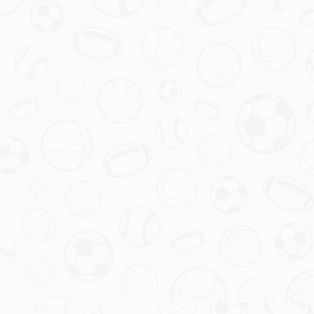
尽管贝
会。结
球员状
除了整
十足的
成为扭
最终的
通过以
还是切
精选资
上一篇
下一篇
AY