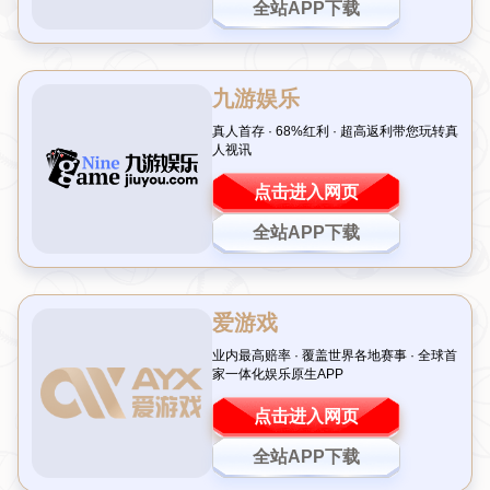
引言：今夜欧冠焦点战 谁能笑到最后
欧冠赛场从来不缺激情与悬念，今夜，拜仁慕尼黑与AC米
兰将再度亮相，两支豪门球队的对决无疑是球迷关注的焦
点。更有意思的是，从近期状态和数据分析来看，主队似乎
稍显疲态，而客队则展现出更强的冲击力。究竟是主场优势
能够守住尊严，还是客场作战的队伍更具威胁？让我们一起
走进这场
欧冠前瞻
，解析今夜的比赛看点！
一：拜仁状态起伏 主场优势存疑
作为德甲霸主，拜仁慕尼黑在本赛季的表现并不稳定。尽管
他们在主场依然拥有强大的号召力，但近期联赛中的失分以
及阵容轮换带来的不适，让球迷对他们的表现充满担忧。特
别是在面对强敌时，拜仁的后防线多次暴露漏洞，这或许会
成为今夜比赛的隐患。
数据显示，拜仁近五场主场比赛中，
有三场未能零封对手
，这样的防守效率在欧冠赛场上显然不
够稳固。今夜的主场之战，拜仁能否找回昔日统治力，值得
关注。
二：米兰强势回暖 客场作战信心足
相比之下，AC米兰近期的状态令人眼前一亮。作为意甲传
统豪门，他们在联赛中逐渐找回节奏，尤其是在客场比赛中