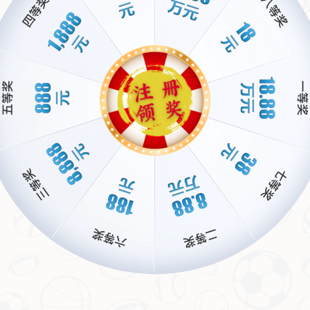
手，将是他们必须解决的问题。
五：关注焦点球员的表现
最后，不得不提的是两队的核心球员。拜仁方面，莱万多夫
斯基的状态依旧是球队进攻的关键，他的进球效率将直接决
定主队的火力输出。而米兰这边，伊布的存在不仅提升了全
队的士气，更是为年轻球员提供了精神支柱。两位顶级前锋
的对决，无疑是今夜的一大看点！此外，中场球员的跑动和
防守能力也将影响整场比赛的节奏，谁能在这方面占据上
风，或许就能为自己的球队争取更多的主动权。