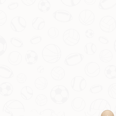
喜？让我们拭目以待！
 World Cup