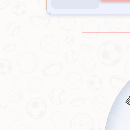
NEWS
新闻中心
公司动态
常见问题
前言：
足球的
赛季四
这样的
节，剖
胜利队
对于C
势无缘
作为足
比赛中
后，C
考，即
巴黎3