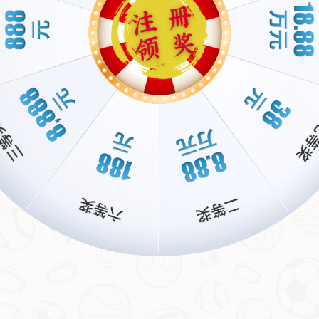
时，欧洲赛场上的焦点战则充满了喜悦。巴黎圣日耳曼在主场迎战
赛，巴黎展现了强大的攻击力和战术执行力，尤其是姆巴佩的表
明星。
森纳，尽管他们在上半场一度扳平比分，但后防线的漏洞在下半
的双重优势，笑到了最后。这场胜利，不仅让巴黎球迷看到了夺
析：巴黎如何逆袭成为夺冠热门
黎本赛季的表现，他们并非一开始就被看好。赛季初，球队内部
，巴黎通过调整阵容和打法，逐渐找回了状态。以这场对阵阿森
的反击创造了多次得分机会。这种务实的打法，正是他们能够一
姆巴佩的状态复苏也为球队注入了强心剂。他在近几场比赛中的
来的决赛，对手国米的防守能力不容小觑，这对巴黎来说既是挑
织：足球世界的真实写照
，有人黯然神伤，有人扬眉吐气。C罗的失利让我们看到，即便
现，则提醒我们，只要找准方向，总有翻盘的机会。无论是
C罗
事都在诉说着足球世界的无常与魅力。