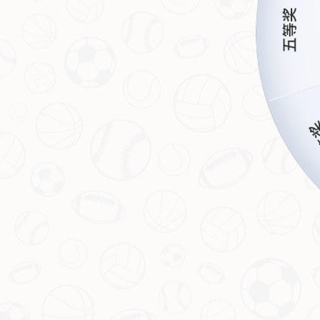
却远未
外，中
更有甚
慨：“
三、管
如果说
场上的
为边缘
定的打
一位资
毕竟连