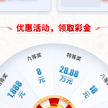
曼联持续低迷，英超倒数第6，谁该为
2026-08-06T00:10:05+08:00
浏览
曼联的低迷究竟是谁之过？
超历史上最成功的俱乐部之一，曼联本赛季的表现却让人大跌眼
比烂大会”。球迷的失望情绪不断发酵，社交媒体上关于“谁该为曼
员状态不佳？亦或是管理层的决策失误？今天，我们就来剖析这场
练战术问题：滕哈格是否不堪重任？
哈格接手曼联以来，球队的表现始终未能达到预期。尽管他在阿
的执教似乎显得有些“水土不服”。本赛季，曼联在多场比赛中暴
队时，频频失分。例如，在最近对阵伯恩茅斯的比赛中，曼联全场
被广泛质疑。不少球迷直言：“他的战术理念与球员特点不符，根
意的是，滕哈格似乎缺乏对球员的有效管理，队内部分主力球员
员表现不佳：高薪低能成顽疾？
练问题，曼联球员的表现同样令人失望。作为一支投入巨大的豪