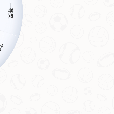
季却仿佛“隐身”，进球和助攻数据双双下滑。此
，难堪大任。
种现象无疑进一步加剧了球队的困境。球迷不禁感
原因。自弗格森爵士退休后，曼联的高层在转会市
球员，例如当年花费高价签下的桑乔，如今几乎沦
繁，导致战术风格反复调整，队伍始终无法形成稳
一个清晰的长远规划。
”这种观点并非空穴来风，