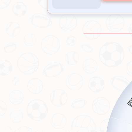
NEWS
新闻中心
公司动态
常见问题
前言：
作为英
参加“
还是球
一、教
自从滕
上，他
下游球
场调整
值得注
怀疑。
二、球
除了教