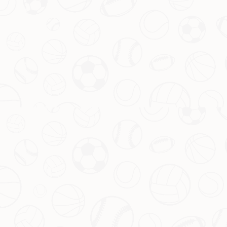
例分析：决赛中的决定性一幕
挑选一个最能体现库尔图瓦价值的瞬间，那非上赛季欧冠决赛莫
射几乎要攻破皇马球门，但
库尔图瓦凭借超快的反应速度将球挡
被媒体誉为“年度最佳扑救”。正是这种在高压环境下的稳定发挥
群雄。
来可期：继续书写传奇