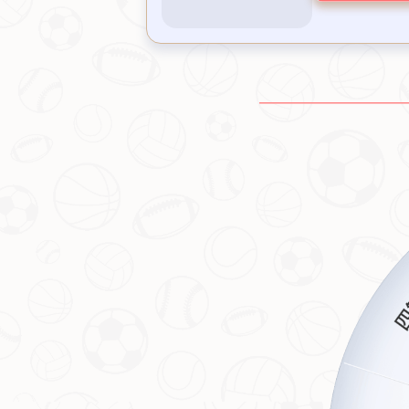
NEWS
新闻中心
公司动态
常见问题
引言：
在20
图瓦。
还是关
剖析他
一、数
在本赛
球队防
守端往
尤其是
级射手
皇马挺
二、背