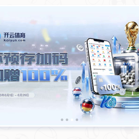
首页
关于AYX-爱游戏
产品展示
新闻中心