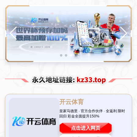
NEWS
新闻中心
世界杯官方比赛用球设计一览
2026-08-07T00:10:05+08:00
浏览次数：
返回列表