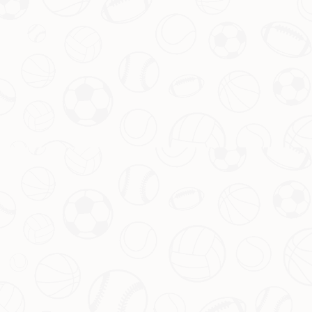
nhưng lại bị nhiều thủ môn chỉ trích vì其不可预测性。在一
些“
World Cup match ball images
”中，你可以看到它光滑的
外表和独特拼接，但正是这种設計导致了空中轨迹的不稳
定。虽然如此，它也促使制造商重新审视性能与平衡的关
系，为后续产品提供了宝贵经验。
通过探索“
World Cup match ball images
”，我们不仅能欣
赏到这些 football 的视觉美感，更能感受到它们背后的技术
进步和文化故事。从最初的手工制作到如今的高科技产物，
每一款 bóng đều là một chương trong lịch sử World Cup.
上一篇：惊爆！长春亚泰主帅谢晖或离任，苏亚雷斯有
望接棒
下一篇：库尔图瓦创纪录：本赛季欧冠扑救王，52次力
挽狂澜
Copyright 2024
爱游戏体育（中国）官方登录入口网址 - APP下载