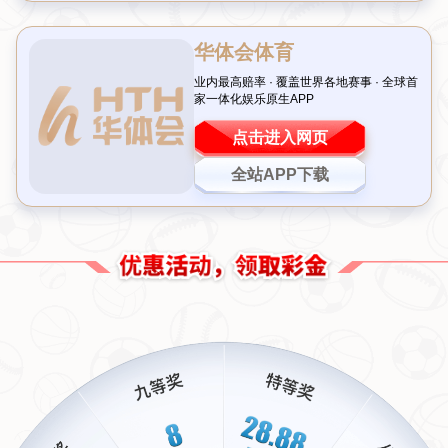
科技加持：现代比赛用球的技术亮点
如今，世界杯比赛用球早已不是单纯的运动工具，而是集成
了尖端科技的产品。阿迪达斯作为长期合作伙伴，不断在材
料和结构上下功夫。以2018年俄罗斯世界杯的“Telstar 18”
为例，这款球内置了NFC芯片，可以与手机互动，让球迷获
取更多数据信息。如果你浏览相关的“
世界杯比赛用球图
片
”，会发现它的外观设计保留了复古元素，但内部构造却
极为复杂。
此外，2022年卡塔尔世界杯推出的“Al Rihla”更是强调可持
续性，使用了环保材料，同时优化了飞行稳定性和精准度。
这些技术细节，正是每一张“
比赛用球图片
”背后隐藏的故
事。
文化符号：世界杯比赛 dùng球背后的意义
除了技术和性能，世界杯比赛 dùng球还承载了深厚的文化
内涵。每届赛事的官方 dùng球都会融入举办国的特色元
素，例如图案、色彩甚至名字都与当地文化息息相关。以
2002年韩日世界杯的“Fevernova”为例，其设计灵感来源于
亚洲传统文化，金色线条象征着激情与能量。翻看当时的
“
World Cup match ball images
”，你能感受到设计师如何将
文化与运动融合。