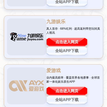
引言：一颗足球，点燃全球激情
每逢世界杯，亿万球迷的目光不仅聚焦在球员的精彩表现
上，更关注那颗在赛场上飞舞的足球。作为比赛的核心装
备，世界杯比赛用球不仅是技术的结晶，更是文化的象征。
你是否好奇这些用球的设计背后藏着怎样的故事？本文将带
你通过“
世界杯比赛用球图片
”一窥其设计变迁与技术革新，
揭开这颗小小足球的独特魅力。
从经典到创新：世界杯比赛用球的设计演变
自1930年首届世界杯以来，比赛用球经历了近百年的发
展。从最初简单的皮革缝制，到如今高科技材料的运用，每
一代用球都记录着时代的印记。以1970年墨西哥世界杯为
例，首次推出的“Telstar”成为了经典之作，其黑白相间的设
计不仅便于电视转播观看，也奠定了现代足球的外观基础。
通过搜索“
世界杯比赛用球图片
”，你会发现这款球的图案至
今仍被广泛致敬。
到了21世纪，设计更加注重空气动力学和球员触感。例如，
2010年南非世界杯的“Jabulani”因其独特的表面纹理和飞行
轨迹引发了热议，尽管部分球员对其稳定性提出质疑，但这
也推动了后续技术的改进。