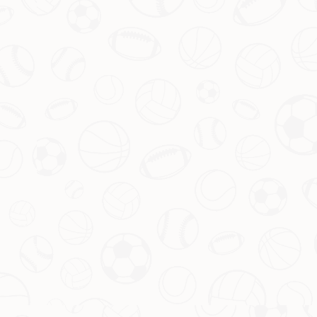
能的体能优势，
国足
需要在战术布置上更加灵活。例如，可以在
此外，前锋线上的归化球员如艾克森若能找回状态，将成为破门
后防线的稳固性也不容忽视。沙特队的进攻以速度和技术见长，
李铁或需安排经验丰富的老将坐镇后防，确保整体阵型不乱。
上分析可见，虽然沙特队在主场占据天时地利人和，但
斋月
这一
环境挑战，并在战术上做到有的放矢，未必没有全身而退的机会
让我们拭目以待！
源：
加拿大pc28预测查询结果-官方网站 Canada 28
：尤文官宣祝福普拉蒂尼70岁华诞：献礼足坛传奇之王
：媒体人：国足主帅压力巨大，大牌教练难胜任，邀曼奇尼纯属
X-爱游戏
|