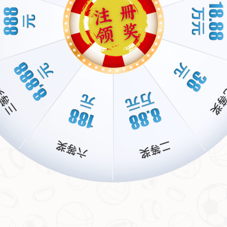
都会对球员的心理和身体造成不小压力。更重要的是，在斋月期
对于不熟悉文化的中国球员来说，可能需要额外的适应。
对这一挑战，建议
国足
提前抵达赛地，进行针对性的环境适应训
场过度消耗体力，以免在下半场被对手抓住机会。
史交锋数据带来的启示与希望
去几年的交锋记录，
国足
与沙特队的战绩并不占优。在最近五次交
战时，往往难以抵挡对手的主场气势。然而，在2022年世预赛的
果无疑给球队注入了信心。