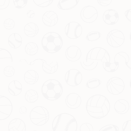
析那场比赛的数据可以发现，中国队的胜利离不开严密的防守和
住对方因
斋月
导致的潜在体能问题，或许有机会争取至少一分。
术调整是取分的关键所在