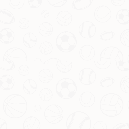
高效的反击。如果能在本次对决中延续这一策略，