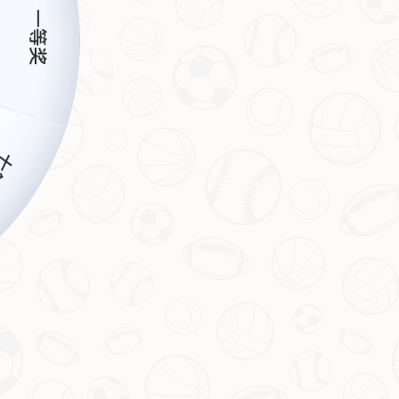
间，当地可能会调整作息时间，例如夜间活动增
练。同时，主教练需要在战术上注重防守反击，避
手中，中国队仅取得1胜1平3负的成绩，尤其是
一场比赛中，
国足
曾在中立场地以3-2险胜沙特，