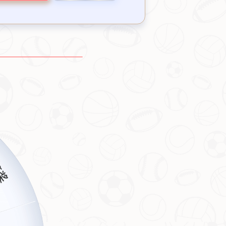
您所在的位置是：
首页
>
新闻中心
足一马？
次数：
返回列表
—客场对阵沙特阿拉伯。而这场比赛的时间恰逢伊
们不禁要问，
国足
能否在这特殊背景下抓住机会，
备战策略以及历史交锋数据等方面进行分析，探
落禁食禁饮，这对于职业球员的体能和精神状态无
下比赛，但长时间的禁食可能导致他们在体能分配
。
耗仍可能影响他们的发挥。反观
国足
，如果能够合
沙特阿拉伯的气候炎热干燥，加之当地球迷的狂热