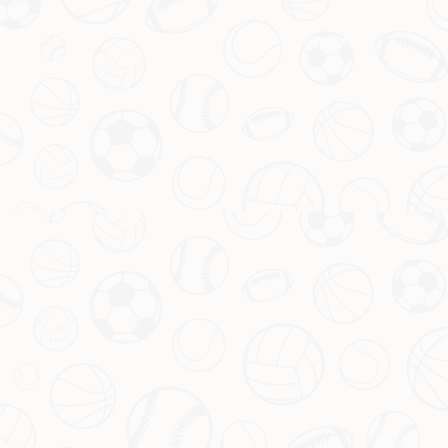
通过分
同时抓
四：战